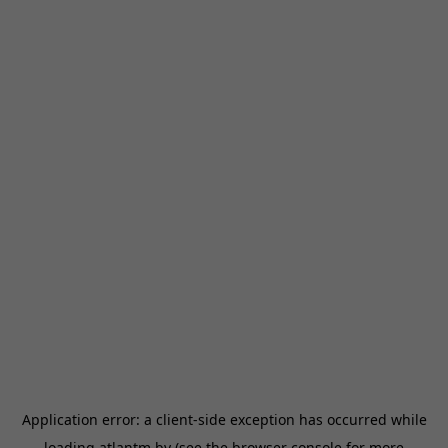
Application error: a
client
-side exception has occurred while
loading
atlantm.by
(see the
browser console
for more