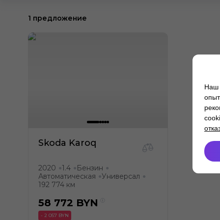
1 предложение
Наш 
опыт
реко
cook
отка
Skoda Karoq
2020
1.4
Бензин
●
●
●
Автоматическая
Универсал
●
●
192 774 км
58 772
BYN
- 2 057 BYN