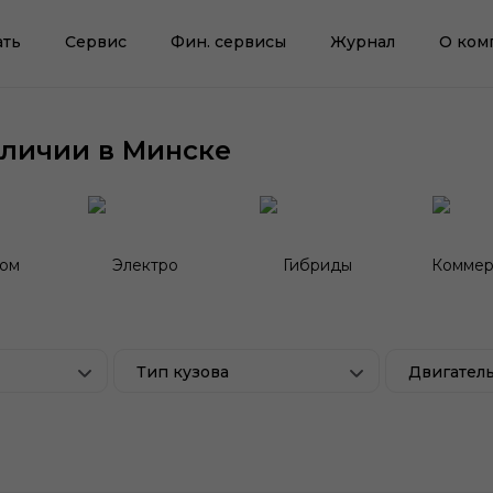
ать
Сервис
Фин. сервисы
Журнал
О ком
аличии в Минске
гом
Электро
Гибриды
Коммер
Тип кузова
Двигател