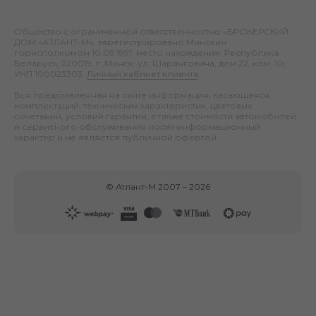
Общество с ограниченной ответственностью «БРОКЕРСКИЙ
ДОМ «АТЛАНТ-М», зарегистрировано Минским
горисполкомом 10.09.1991; место нахождения: Республика
Беларусь, 220019, г. Минск, ул. Шаранговича, дом 22, ком. 10;
УНП 100023303.
Личный кабинет клиента
.
Вся представленная на сайте информация, касающаяся
комплектаций, технических характеристик, цветовых
сочетаний, условий гарантии, а также стоимости автомобилей
и сервисного обслуживания носит информационный
характер и не является публичной офертой.
©
Атлант-М
2007 –
2026