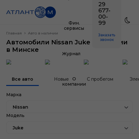
29
677-
00-
99
Фин.
сервисы
Главная
Авто в наличии
Заказать
звонок
Автомобили Nissan Juke в наличии
в Минске
Журнал
О
Все авто
Новые
С пробегом
Эле
компании
Марка
Nissan
Модель
Juke