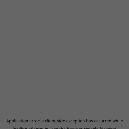
Application error: a
client
-side exception has occurred while
loading
atlantm.by
(see the
browser console
for more