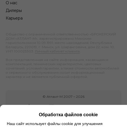
О нас
Дилеры
Карьера
Общество с ограниченной ответственностью «БРОКЕРСКИЙ
ДОМ «АТЛАНТ-М», зарегистрировано Минским
горисполкомом 10.09.1991; место нахождения: Республика
Беларусь, 220019, г. Минск, ул. Шаранговича, дом 22, ком. 10;
УНП 100023303.
Личный кабинет клиента
.
Вся представленная на сайте информация, касающаяся
комплектаций, технических характеристик, цветовых
сочетаний, условий гарантии, а также стоимости автомобилей
и сервисного обслуживания носит информационный
характер и не является публичной офертой.
©
Атлант-М
2007 –
2026
Обработка файлов cookie
Наш сайт использует файлы cookie для улучшения