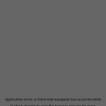
Application error: a
client
-side exception has occurred while
loading
atlantm.by
(see the
browser console
for more