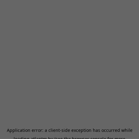
Application error: a
client
-side exception has occurred while
loading
atlantm.by
(see the
browser console
for more