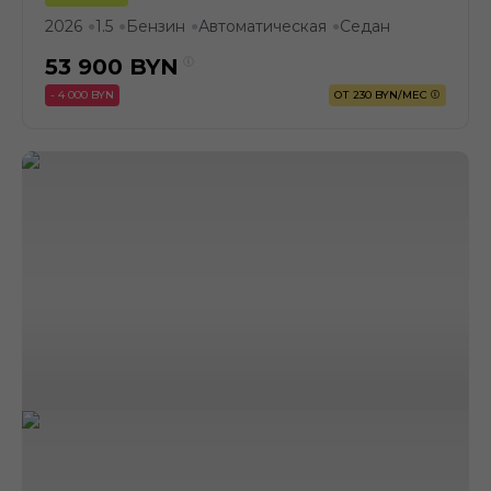
2026
1.5
Бензин
Автоматическая
Седан
●
●
●
●
53 900
BYN
- 4 000 BYN
ОТ 230 BYN/МЕС