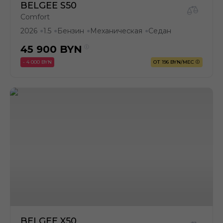
BELGEE S50
Comfort
2026
1.5
Бензин
Механическая
Седан
●
●
●
●
45 900
BYN
- 4 000 BYN
ОТ 196 BYN/МЕС
BELGEE X50