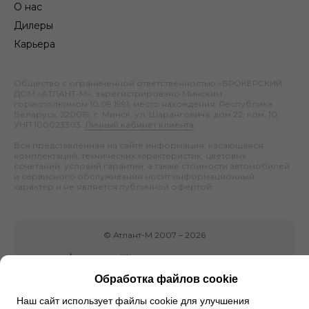
О нас
Дилеры
Карьера
Общество с ограниченной ответственностью «БРОКЕРСКИЙ
ДОМ «АТЛАНТ-М», зарегистрировано Минским
горисполкомом 10.09.1991; место нахождения: Республика
Беларусь, 220019, г. Минск, ул. Шаранговича, дом 22, ком. 10;
УНП 100023303.
Личный кабинет клиента
.
Вся представленная на сайте информация, касающаяся
комплектаций, технических характеристик, цветовых
сочетаний, условий гарантии, а также стоимости автомобилей
и сервисного обслуживания носит информационный
характер и не является публичной офертой.
©
Атлант-М
2007 –
2026
Обработка файлов cookie
Наш сайт использует файлы cookie для улучшения