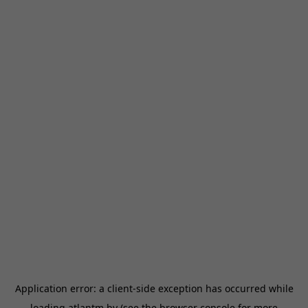
Application error: a
client
-side exception has occurred while
loading
atlantm.by
(see the
browser console
for more