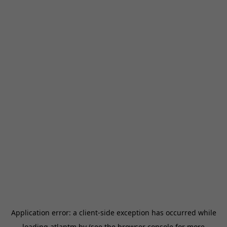
Application error: a
client
-side exception has occurred while
loading
atlantm.by
(see the
browser console
for more