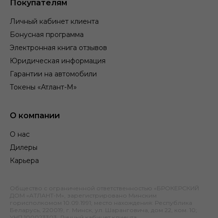
Покупателям
Личный кабинет клиента
Бонусная программа
Электронная книга отзывов
Юридическая информация
Гарантии на автомобили
Токены «Атлант-М»
О компании
О нас
Дилеры
Карьера
Общество с ограниченной ответственностью «БРОКЕРСКИЙ
ДОМ «АТЛАНТ-М», зарегистрировано Минским
горисполкомом 10.09.1991; место нахождения: Республика
Беларусь, 220019, г. Минск, ул. Шаранговича, дом 22, ком. 10;
УНП 100023303.
Личный кабинет клиента
.