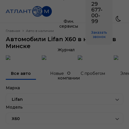
29
677-
00-
99
Фин.
сервисы
Главная
Авто в наличии
Заказать
звонок
Автомобили Lifan X60 в наличии в
Минске
Журнал
О
Все авто
Новые
С пробегом
Эле
компании
Марка
Lifan
Модель
X60