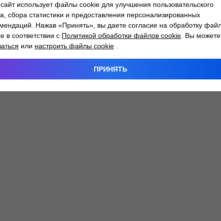
сайт использует файлы cookie для улучшения пользовательского
а, сбора статистики и предоставления персонализированных
мендаций. Нажав «Принять», вы даете согласие на обработку фай
 exception has occurred while loading
atlantm.by
(see the
browser
ie в соответствии с
Политикой обработки файлов cookie
. Вы можете
заться
или
настроить файлы cookie
.
ПРИНЯТЬ