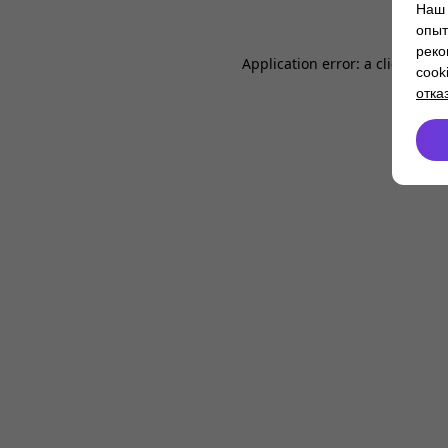
Наш 
опыт
реко
Application error: a
client
-side
cook
отка