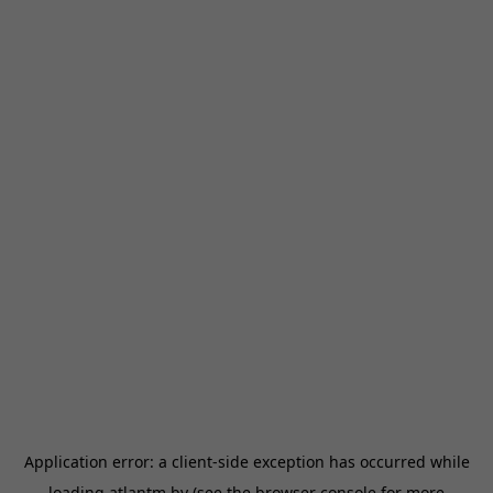
Application error: a
client
-side exception has occurred while
loading
atlantm.by
(see the
browser console
for more