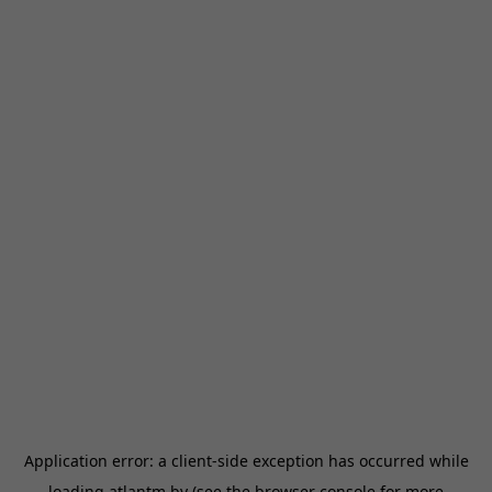
Application error: a
client
-side exception has occurred while
loading
atlantm.by
(see the
browser console
for more