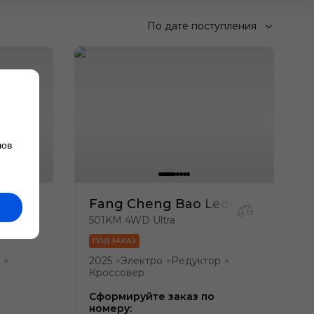
По дате поступления
лов
opard Titanium 3
Fang Cheng Bao Leopard Titaniu
501KM 4WD Ultra
ПОД ЗАКАЗ
2025
Электро
Редуктор
●
●
●
●
Кроссовер
Сформируйте заказ по
номеру: