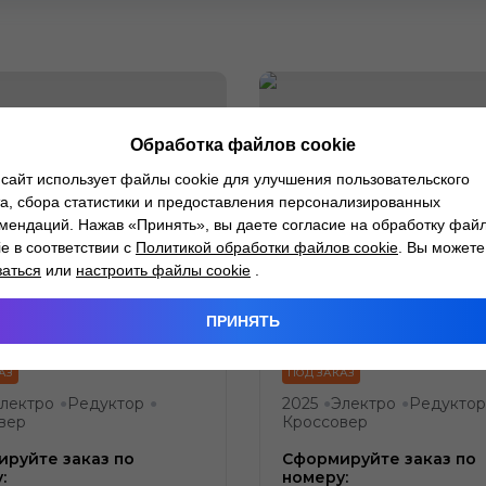
Обработка файлов cookie
сайт использует файлы cookie для улучшения пользовательского
а, сбора статистики и предоставления персонализированных
мендаций. Нажав «Принять», вы даете согласие на обработку фай
ie в соответствии с
Политикой обработки файлов cookie
. Вы можете
заться
или
настроить файлы cookie
.
Cheng Bao Leopard Titanium 3
Fang Cheng Bao Le
ПРИНЯТЬ
 Max
501 km Max 4WD
АЗ
ПОД ЗАКАЗ
лектро
Редуктор
2025
Электро
Редуктор
●
●
●
●
вер
Кроссовер
руйте заказ по
Сформируйте заказ по
:
номеру: