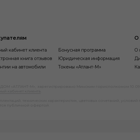
упателям
О
ный кабинет клиента
Бонусная программа
О 
тронная книга отзывов
Юридическая информация
Д
нтии на автомобили
Токены «Атлант-М»
Ка
М «АТЛАНТ-М», зарегистрировано Минским горисполкомом 10.09.1991
ный кабинет клиента
.
ектаций, технических характеристик, цветовых сочетаний, условий 
тся публичной офертой.