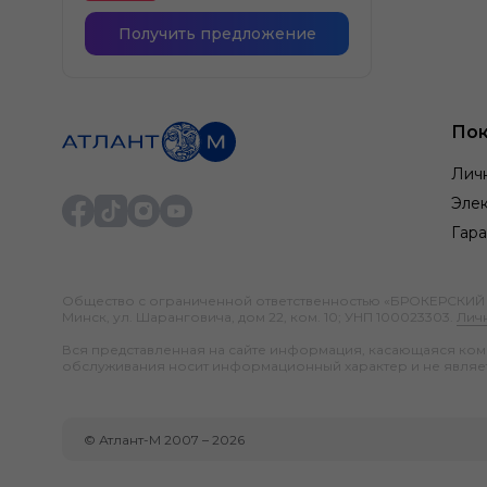
Получить предложение
Пок
Лич
Элек
Гара
Общество с ограниченной ответственностью «БРОКЕРСКИЙ ДО
Минск, ул. Шаранговича, дом 22, ком. 10; УНП 100023303.
Лич
Вся представленная на сайте информация, касающаяся компл
обслуживания носит информационный характер и не являе
©
Атлант-М
2007 –
2026