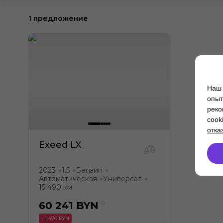
1 предложение
Наш 
опыт
реко
cook
отка
Exeed LX
2023
1.5
Бензин
●
●
●
Автоматическая
Универсал
●
●
15 490 км
60 241
BYN
- 1 470 BYN