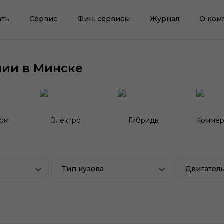
ать
Сервис
Фин. сервисы
Журнал
О ком
чии в Минске
гом
Электро
Гибриды
Коммер
Тип кузова
Двигател