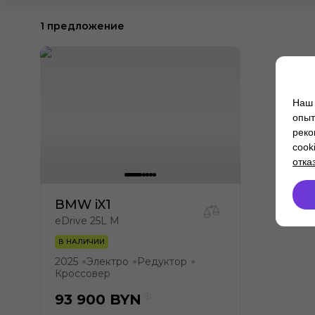
1 предложение
Наш 
опыт
реко
cook
отка
BMW iX1
eDrive 25L M
В НАЛИЧИИ
2025
Электро
Редуктор
●
●
●
Кроссовер
93 900
BYN