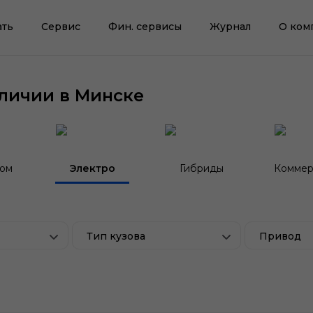
ать
Сервис
Фин. сервисы
Журнал
О ком
личии в Минске
гом
Электро
Гибриды
Коммер
Тип кузова
Привод