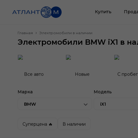
Купить
Прод
Главная
Электромобили в наличии
Электромобили BMW iX1 в на
Все авто
Новые
С пробе
Марка
Модель
BMW
iX1
Суперцена 🔥
В наличии