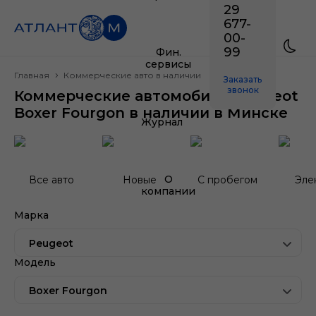
29
677-
00-
99
Фин.
сервисы
Главная
Коммерческие авто в наличии
Заказать
звонок
Коммерческие автомобили Peugeot
Boxer Fourgon в наличии в Минске
Журнал
О
Все авто
Новые
С пробегом
Эле
компании
Марка
Peugeot
Модель
Boxer Fourgon