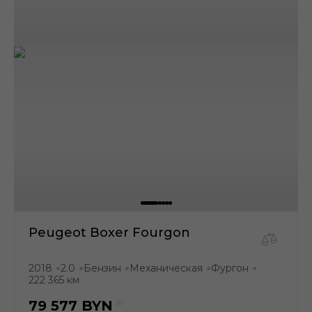
Peugeot Boxer Fourgon
2018
2.0
Бензин
Механическая
Фургон
●
●
●
●
●
222 365 км
79 577
BYN