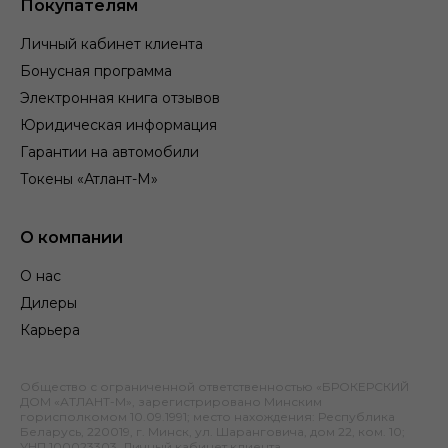
Покупателям
Личный кабинет клиента
Бонусная программа
Электронная книга отзывов
Юридическая информация
Гарантии на автомобили
Токены «Атлант-М»
О компании
О нас
Дилеры
Карьера
Общество с ограниченной ответственностью «БРОКЕРСКИЙ
ДОМ «АТЛАНТ-М», зарегистрировано Минским
горисполкомом 10.09.1991; место нахождения: Республика
Беларусь, 220019, г. Минск, ул. Шаранговича, дом 22, ком. 10;
УНП 100023303.
Личный кабинет клиента
.