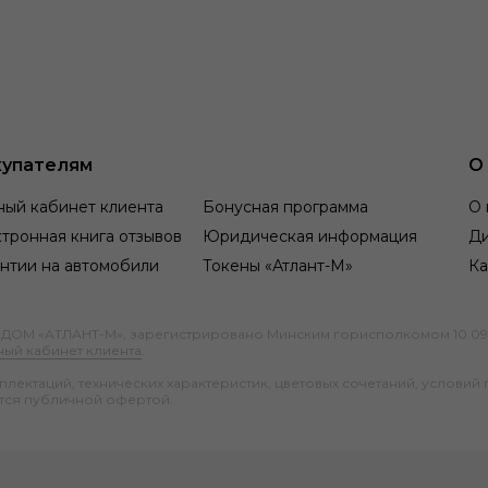
упателям
О
ный кабинет клиента
Бонусная программа
О 
тронная книга отзывов
Юридическая информация
Д
нтии на автомобили
Токены «Атлант-М»
Ка
М «АТЛАНТ-М», зарегистрировано Минским горисполкомом 10.09.1991
ный кабинет клиента
.
ектаций, технических характеристик, цветовых сочетаний, условий 
тся публичной офертой.