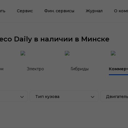
ать
Сервис
Фин. сервисы
Журнал
О ком
co Daily в наличии в Минске
ом
Электро
Гибриды
Коммер
Тип кузова
Двигател