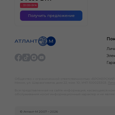
- 33 059 BYN
Получить предложение
Пок
Лич
Элек
Гара
Общество с ограниченной ответственностью «БРОКЕРСКИЙ ДО
Минск, ул. Шаранговича, дом 22, ком. 10; УНП 100023303.
Лич
Вся представленная на сайте информация, касающаяся компл
обслуживания носит информационный характер и не являе
©
Атлант-М
2007 –
2026