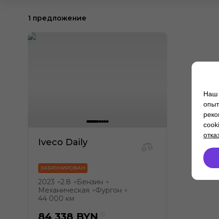
1 предложение
Наш 
опыт
реко
cook
отка
Iveco Daily
ЗАБРОНИРОВАН
2023
2.8
Бензин
●
●
●
Механическая
Фургон
●
●
44 000 км
84 338
BYN