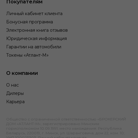
Покупателям
Личный кабинет клиента
Бонусная программа
Электронная книга отзывов
Юридическая информация
Гарантии на автомобили
Токены «Атлант-М»
О компании
О нас
Дилеры
Карьера
Общество с ограниченной ответственностью «БРОКЕРСКИЙ
ДОМ «АТЛАНТ-М», зарегистрировано Минским
горисполкомом 10.09.1991; место нахождения: Республика
Беларусь, 220019, г. Минск, ул. Шаранговича, дом 22, ком. 10;
УНП 100023303.
Личный кабинет клиента
.