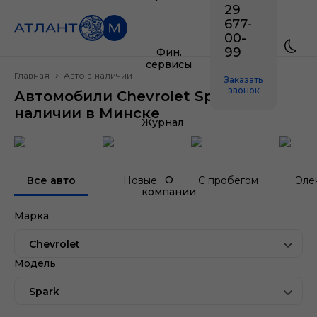
29
677-
00-
99
Фин.
сервисы
Главная
Авто в наличии
Заказать
звонок
Автомобили Chevrolet Spark в
наличии в Минске
Журнал
О
Все авто
Новые
С пробегом
Эле
компании
Марка
Chevrolet
Модель
Spark