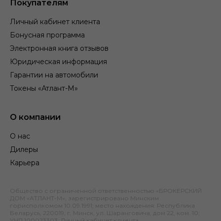
Покупателям
Личный кабинет клиента
Бонусная программа
Электронная книга отзывов
Юридическая информация
Гарантии на автомобили
Токены «Атлант-М»
О компании
О нас
Дилеры
Карьера
Общество с ограниченной ответственностью «БРОКЕРСКИЙ
ДОМ «АТЛАНТ-М», зарегистрировано Минским
горисполкомом 10.09.1991; место нахождения: Республика
Беларусь, 220019, г. Минск, ул. Шаранговича, дом 22, ком. 10;
УНП 100023303.
Личный кабинет клиента
.