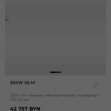
BMW X6 M
2010
4.4
Бензин
Автоматическая
Универсал
●
●
●
●
●
319 052 км
42 757
BYN