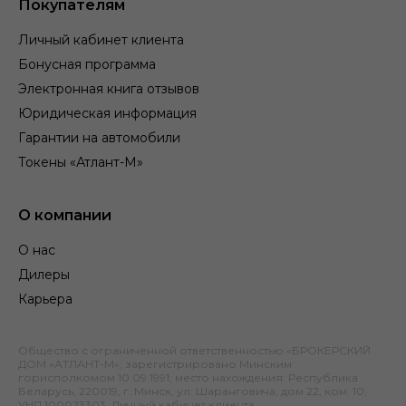
Покупателям
Личный кабинет клиента
Бонусная программа
Электронная книга отзывов
Юридическая информация
Гарантии на автомобили
Токены «Атлант-М»
О компании
О нас
Дилеры
Карьера
Общество с ограниченной ответственностью «БРОКЕРСКИЙ
ДОМ «АТЛАНТ-М», зарегистрировано Минским
горисполкомом 10.09.1991; место нахождения: Республика
Беларусь, 220019, г. Минск, ул. Шаранговича, дом 22, ком. 10;
УНП 100023303.
Личный кабинет клиента
.