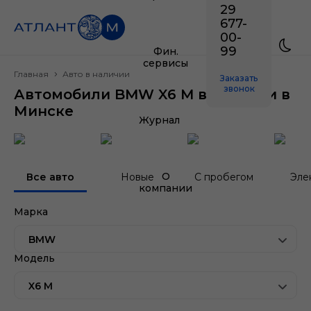
29
677-
00-
99
Фин.
сервисы
Главная
Авто в наличии
Заказать
звонок
Автомобили BMW X6 M в наличии в
Минске
Журнал
О
Все авто
Новые
С пробегом
Эле
компании
Марка
BMW
Модель
X6 M