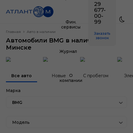
29
677-
00-
99
Фин.
сервисы
Главная
Авто в наличии
Заказать
звонок
Автомобили BMG в наличии в
Минске
Журнал
О
Все авто
Новые
С пробегом
Эле
компании
Марка
BMG
Модель