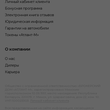
Личный кабинет клиента
Бонусная программа
Электронная книга отзывов
Юридическая информация
Гарантии на автомобили
Токены «Атлант-М»
О компании
О нас
Дилеры
Карьера
Общество с ограниченной ответственностью «БРОКЕРСКИЙ
ДОМ «АТЛАНТ-М», зарегистрировано Минским
горисполкомом 10.09.1991; место нахождения: Республика
Беларусь, 220019, г. Минск, ул. Шаранговича, дом 22, ком. 10;
УНП 100023303.
Личный кабинет клиента
.
Вся представленная на сайте информация, касающаяся