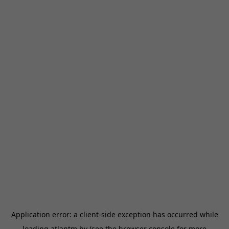
Application error: a
client
-side exception has occurred while
loading
atlantm.by
(see the
browser console
for more