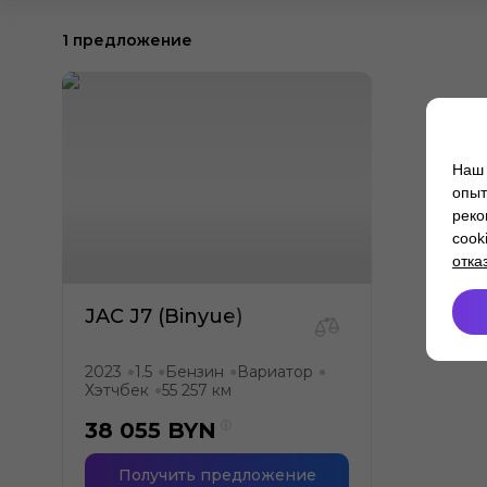
1 предложение
Наш 
опыт
реко
cook
отка
JAC J7 (Binyue)
2023
1.5
Бензин
Вариатор
●
●
●
●
Хэтчбек
55 257 км
●
38 055
BYN
Получить предложение