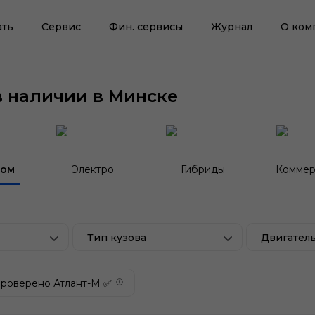
ать
Сервис
Фин. сервисы
Журнал
О ком
в наличии в Минске
гом
Электро
Гибриды
Коммер
Тип кузова
Двигател
роверено Атлант-М ✅