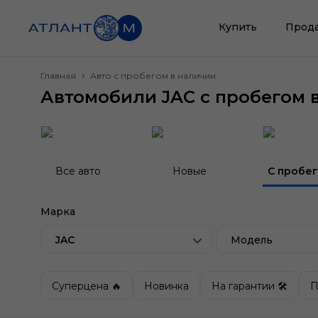
Купить
Прод
Главная
Авто с пробегом в наличии
Автомобили JAC с пробегом 
Все авто
Новые
С пробе
Марка
JAC
Модель
Суперцена 🔥
Новинка
На гарантии 🛠
П