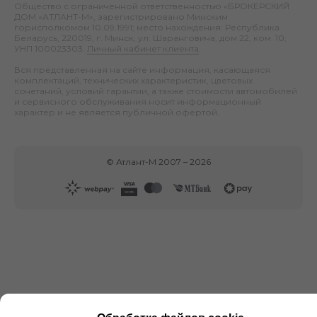
Общество с ограниченной ответственностью «БРОКЕРСКИЙ
ДОМ «АТЛАНТ-М», зарегистрировано Минским
горисполкомом 10.09.1991; место нахождения: Республика
Беларусь, 220019, г. Минск, ул. Шаранговича, дом 22, ком. 10;
УНП 100023303.
Личный кабинет клиента
.
Вся представленная на сайте информация, касающаяся
комплектаций, технических характеристик, цветовых
сочетаний, условий гарантии, а также стоимости автомобилей
и сервисного обслуживания носит информационный
характер и не является публичной офертой.
©
Атлант-М
2007 –
2026