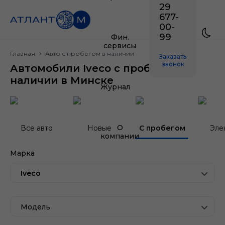
29
677-
00-
99
Фин.
сервисы
Главная
Авто с пробегом в наличии
Заказать
звонок
Автомобили Iveco с пробегом в
наличии в Минске
Журнал
О
Все авто
Новые
С пробегом
Эле
компании
Марка
Iveco
Модель