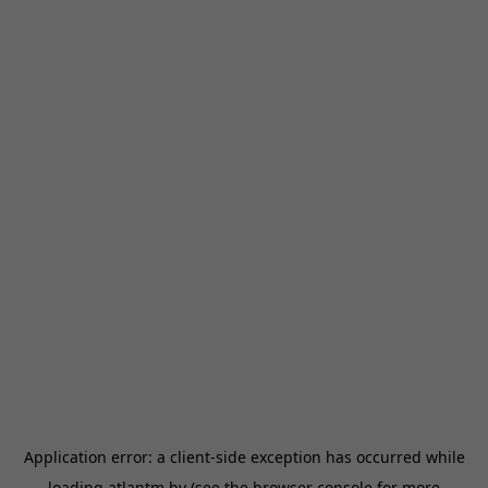
Application error: a
client
-side exception has occurred while
loading
atlantm.by
(see the
browser console
for more