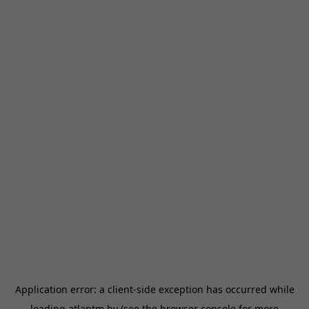
Application error: a
client
-side exception has occurred while
loading
atlantm.by
(see the
browser console
for more