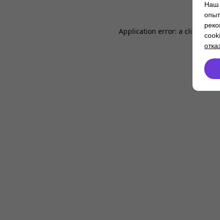
Наш 
опыт
реко
Application error: a
client
-side
cook
отка