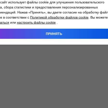
сайт использует файлы cookie для улучшения пользовательского
а, сбора статистики и предоставления персонализированных
мендаций. Нажав «Принять», вы даете согласие на обработку фай
 exception has occurred while loading
atlantm.by
(see the
browser
ie в соответствии с
Политикой обработки файлов cookie
. Вы можете
заться
или
настроить файлы cookie
.
ПРИНЯТЬ