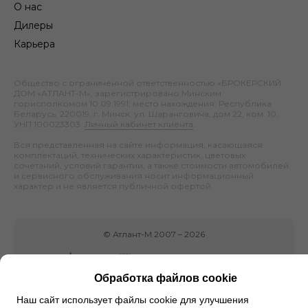
О нас
Дилеры
Карьера
Общество с ограниченной ответственностью «БРОКЕРСКИЙ
ДОМ «АТЛАНТ-М», зарегистрировано Минским
горисполкомом 10.09.1991; место нахождения: Республика
Беларусь, 220019, г. Минск, ул. Шаранговича, дом 22, ком. 10;
УНП 100023303.
Личный кабинет клиента
.
Вся представленная на сайте информация, касающаяся
комплектаций, технических характеристик, цветовых
сочетаний, условий гарантии, а также стоимости автомобилей
и сервисного обслуживания носит информационный
характер и не является публичной офертой.
©
Атлант-М
2007 –
2026
Обработка файлов cookie
Наш сайт использует файлы cookie для улучшения