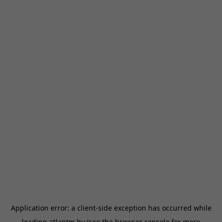
Application error: a
client
-side exception has occurred while
loading
atlantm.by
(see the
browser console
for more