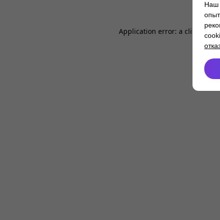
Наш 
опыт
реко
Application error: a
client
-side
cook
отка