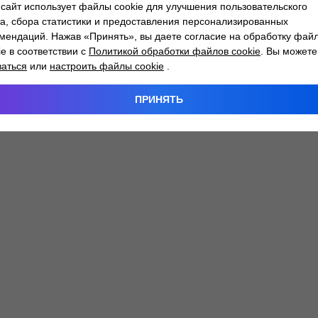
сайт использует файлы cookie для улучшения пользовательского
а, сбора статистики и предоставления персонализированных
мендаций. Нажав «Принять», вы даете согласие на обработку фай
 exception has occurred while loading
atlantm.by
(see the
browser
ie в соответствии с
Политикой обработки файлов cookie
. Вы можете
заться
или
настроить файлы cookie
.
ПРИНЯТЬ