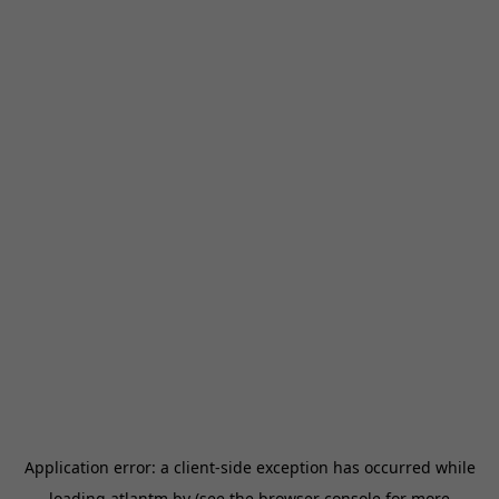
Application error: a
client
-side exception has occurred while
loading
atlantm.by
(see the
browser console
for more