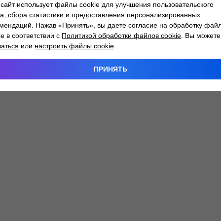
сайт использует файлы cookie для улучшения пользовательского
а, сбора статистики и предоставления персонализированных
мендаций. Нажав «Принять», вы даете согласие на обработку фай
 exception has occurred while loading
atlantm.by
(see the
browser
ie в соответствии с
Политикой обработки файлов cookie
. Вы можете
заться
или
настроить файлы cookie
.
ПРИНЯТЬ