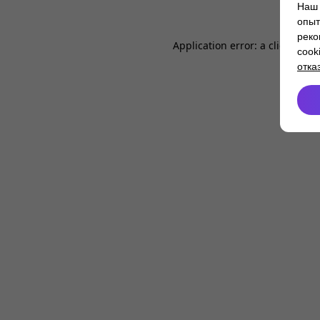
Наш 
опыт
реко
Application error: a
client
-side
cook
отка