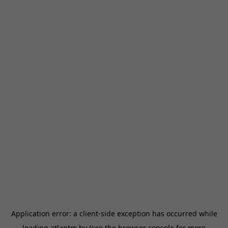
Application error: a
client
-side exception has occurred while
loading
atlantm.by
(see the
browser console
for more