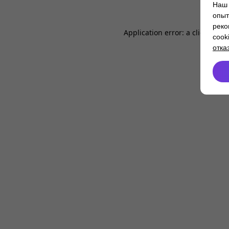
Наш 
опыт
реко
Application error: a
client
-side
cook
отка