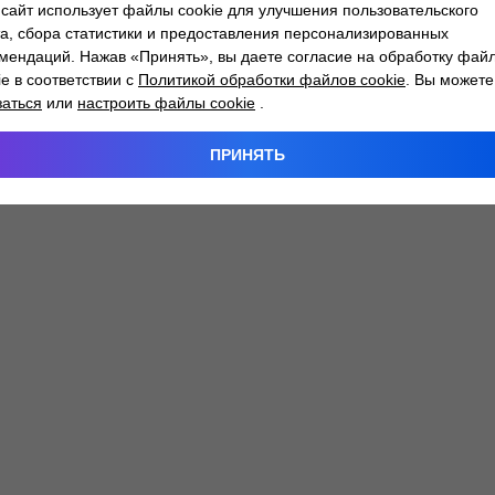
сайт использует файлы cookie для улучшения пользовательского
а, сбора статистики и предоставления персонализированных
мендаций. Нажав «Принять», вы даете согласие на обработку фай
 exception has occurred while loading
atlantm.by
(see the
browser
ie в соответствии с
Политикой обработки файлов cookie
. Вы можете
заться
или
настроить файлы cookie
.
ПРИНЯТЬ