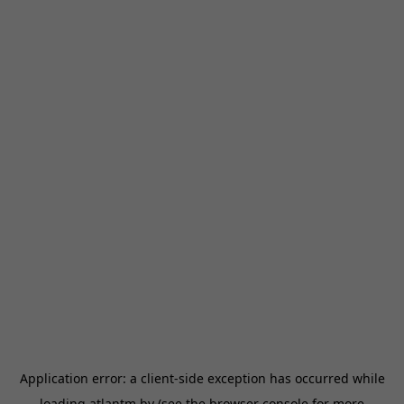
Application error: a
client
-side exception has occurred while
loading
atlantm.by
(see the
browser console
for more