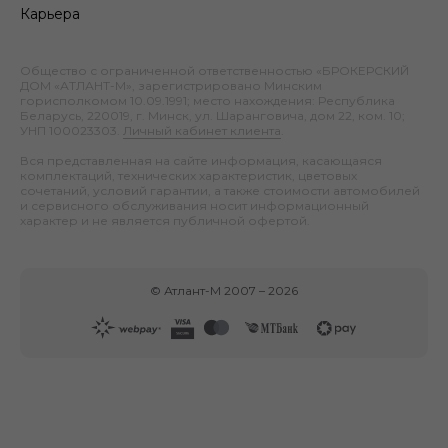
Карьера
Общество с ограниченной ответственностью «БРОКЕРСКИЙ
ДОМ «АТЛАНТ-М», зарегистрировано Минским
горисполкомом 10.09.1991; место нахождения: Республика
Беларусь, 220019, г. Минск, ул. Шаранговича, дом 22, ком. 10;
УНП 100023303.
Личный кабинет клиента
.
Вся представленная на сайте информация, касающаяся
комплектаций, технических характеристик, цветовых
сочетаний, условий гарантии, а также стоимости автомобилей
и сервисного обслуживания носит информационный
характер и не является публичной офертой.
©
Атлант-М
2007 –
2026