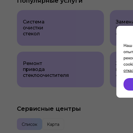
Популярные услуги
Система
Замен
очистки
щеток
стекол
стекло
Наш 
опыт
реко
Ремонт
Замен
cook
привода
приво
отка
стеклоочистителя
стекло
Сервисные центры
Список
Карта