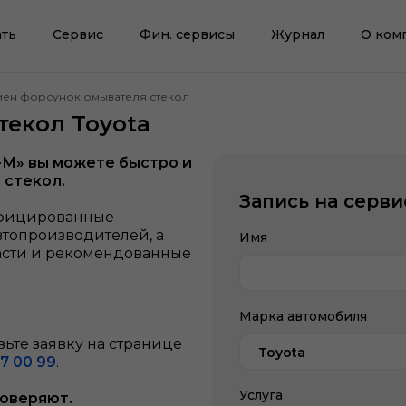
ть
Сервис
Фин. сервисы
Журнал
О ком
мен форсунок омывателя стекол
текол Toyota
-М» вы можете быстро и
 стекол.
Запись на серви
ифицированные
втопроизводителей, а
Имя
асти и рекомендованные
Марка автомобиля
ьте заявку на странице
Toyota
7 00 99
.
Услуга
доверяют.