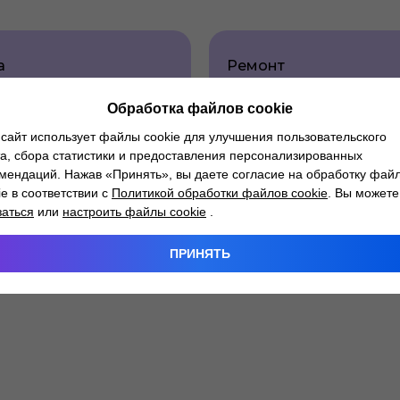
а
Ремонт
трапеции
очистителя
стеклоочистителя
Обработка файлов cookie
сайт использует файлы cookie для улучшения пользовательского
а, сбора статистики и предоставления персонализированных
мендаций. Нажав «Принять», вы даете согласие на обработку фай
Замена
а
ie в соответствии с
Политикой обработки файлов cookie
. Вы можете
насоса
да
заться
или
настроить файлы cookie
.
омывателя
очистителя
стекол
ПРИНЯТЬ