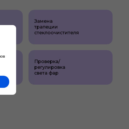
Замена
трапеции
стеклоочистителя
лов
Проверка/
регулировка
света фар