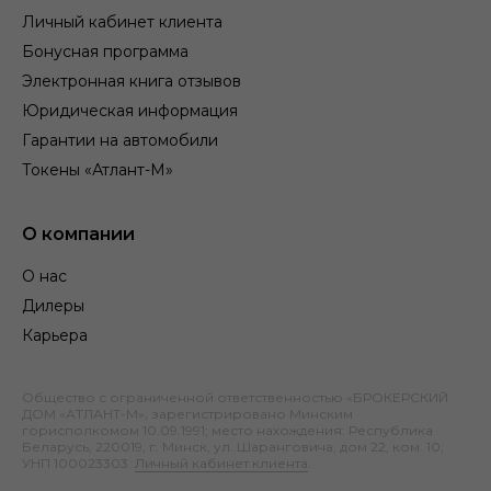
Личный кабинет клиента
Бонусная программа
Электронная книга отзывов
Юридическая информация
Гарантии на автомобили
Токены «Атлант-М»
О компании
О нас
Дилеры
Карьера
Общество с ограниченной ответственностью «БРОКЕРСКИЙ
ДОМ «АТЛАНТ-М», зарегистрировано Минским
горисполкомом 10.09.1991; место нахождения: Республика
Беларусь, 220019, г. Минск, ул. Шаранговича, дом 22, ком. 10;
УНП 100023303.
Личный кабинет клиента
.