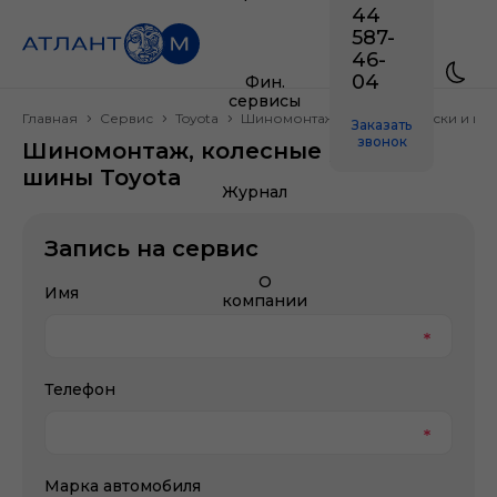
44
587-
46-
04
Фин.
сервисы
Главная
Сервис
Toyota
Шиномонтаж, колесные диски и ши
Заказать
звонок
Шиномонтаж, колесные диски и
шины Toyota
Журнал
Запись на сервис
О
Имя
компании
Телефон
Марка автомобиля