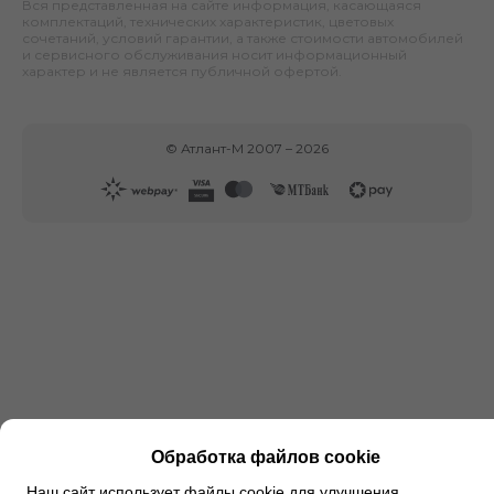
Вся представленная на сайте информация, касающаяся
комплектаций, технических характеристик, цветовых
сочетаний, условий гарантии, а также стоимости автомобилей
и сервисного обслуживания носит информационный
характер и не является публичной офертой.
©
Атлант-М
2007 –
2026
Обработка файлов cookie
Наш сайт использует файлы cookie для улучшения