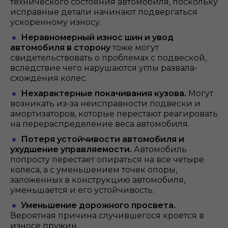
технического состояния автомобиля, поскольку
исправные детали начинают подвергаться
ускоренному износу.
Неравномерный износ шин и увод
автомобиля в сторону
тоже могут
свидетельствовать о проблемах с подвеской,
вследствие чего нарушаются углы развала-
схождения колес.
Нехарактерные покачивания кузова.
Могут
возникать из-за неисправности подвески и
амортизаторов, которые перестают реагировать
на перераспределение веса автомобиля.
Потеря устойчивости автомобиля и
ухудшение управляемости.
Автомобиль
попросту перестает опираться на все четыре
колеса, а с уменьшением точек опоры,
заложенных в конструкцию автомобиля,
уменьшается и его устойчивость.
Уменьшение дорожного просвета.
Вероятная причина случившегося кроется в
износе пружин.