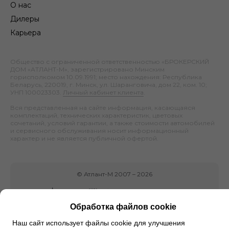
О нас
Дилеры
Карьера
Общество с ограниченной ответственностью «БРОКЕРСКИЙ
ДОМ «АТЛАНТ-М», зарегистрировано Минским
горисполкомом 10.09.1991; место нахождения: Республика
Беларусь, 220019, г. Минск, ул. Шаранговича, дом 22, ком. 10;
УНП 100023303.
Личный кабинет клиента
.
Вся представленная на сайте информация, касающаяся
комплектаций, технических характеристик, цветовых
сочетаний, условий гарантии, а также стоимости автомобилей
и сервисного обслуживания носит информационный
характер и не является публичной офертой.
©
Атлант-М
2007 –
2026
Обработка файлов cookie
Наш сайт использует файлы cookie для улучшения