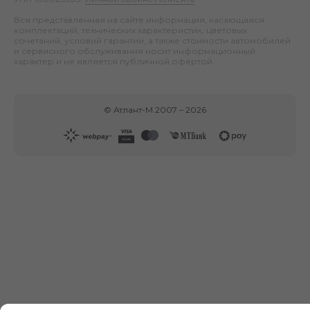
Вся представленная на сайте информация, касающаяся
комплектаций, технических характеристик, цветовых
сочетаний, условий гарантии, а также стоимости автомобилей
и сервисного обслуживания носит информационный
характер и не является публичной офертой.
©
Атлант-М
2007 –
2026