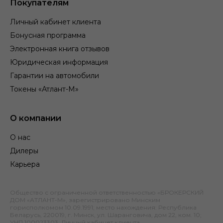
Покупателям
Личный кабинет клиента
Бонусная программа
Электронная книга отзывов
Юридическая информация
Гарантии на автомобили
Токены «Атлант-М»
О компании
О нас
Дилеры
Карьера
Общество с ограниченной ответственностью «БРОКЕРСКИЙ
ДОМ «АТЛАНТ-М», зарегистрировано Минским
горисполкомом 10.09.1991; место нахождения: Республика
Беларусь, 220019, г. Минск, ул. Шаранговича, дом 22, ком. 10;
УНП 100023303.
Личный кабинет клиента
.