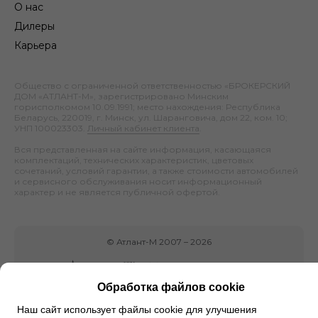
О нас
Дилеры
Карьера
Общество с ограниченной ответственностью «БРОКЕРСКИЙ
ДОМ «АТЛАНТ-М», зарегистрировано Минским
горисполкомом 10.09.1991; место нахождения: Республика
Беларусь, 220019, г. Минск, ул. Шаранговича, дом 22, ком. 10;
УНП 100023303.
Личный кабинет клиента
.
Вся представленная на сайте информация, касающаяся
комплектаций, технических характеристик, цветовых
сочетаний, условий гарантии, а также стоимости автомобилей
и сервисного обслуживания носит информационный
характер и не является публичной офертой.
©
Атлант-М
2007 –
2026
Обработка файлов cookie
Наш сайт использует файлы cookie для улучшения