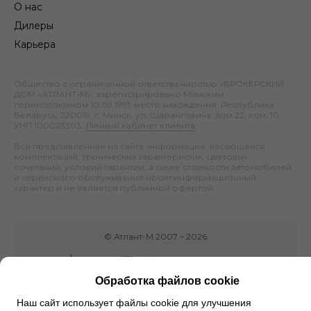
О нас
Дилеры
Карьера
Общество с ограниченной ответственностью «БРОКЕРСКИЙ
ДОМ «АТЛАНТ-М», зарегистрировано Минским
горисполкомом 10.09.1991; место нахождения: Республика
Беларусь, 220019, г. Минск, ул. Шаранговича, дом 22, ком. 10;
УНП 100023303.
Личный кабинет клиента
.
Вся представленная на сайте информация, касающаяся
комплектаций, технических характеристик, цветовых
сочетаний, условий гарантии, а также стоимости автомобилей
и сервисного обслуживания носит информационный
характер и не является публичной офертой.
©
Атлант-М
2007 –
2026
Обработка файлов cookie
Наш сайт использует файлы cookie для улучшения