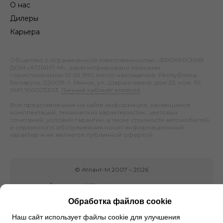
О нас
Дилеры
Карьера
Общество с ограниченной ответственностью «БРОКЕРСКИЙ
ДОМ «АТЛАНТ-М», зарегистрировано Минским
горисполкомом 10.09.1991; место нахождения: Республика
Беларусь, 220019, г. Минск, ул. Шаранговича, дом 22, ком. 10;
УНП 100023303.
Личный кабинет клиента
.
Вся представленная на сайте информация, касающаяся
комплектаций, технических характеристик, цветовых
сочетаний, условий гарантии, а также стоимости автомобилей
и сервисного обслуживания носит информационный
характер и не является публичной офертой.
©
Атлант-М
2007 –
2026
Обработка файлов cookie
Наш сайт использует файлы cookie для улучшения