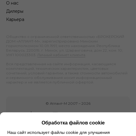
О нас
Дилеры
Карьера
Общество с ограниченной ответственностью «БРОКЕРСКИЙ
ДОМ «АТЛАНТ-М», зарегистрировано Минским
горисполкомом 10.09.1991; место нахождения: Республика
Беларусь, 220019, г. Минск, ул. Шаранговича, дом 22, ком. 10;
УНП 100023303.
Личный кабинет клиента
.
Вся представленная на сайте информация, касающаяся
комплектаций, технических характеристик, цветовых
сочетаний, условий гарантии, а также стоимости автомобилей
и сервисного обслуживания носит информационный
характер и не является публичной офертой.
©
Атлант-М
2007 –
2026
Обработка файлов cookie
Наш сайт использует файлы cookie для улучшения