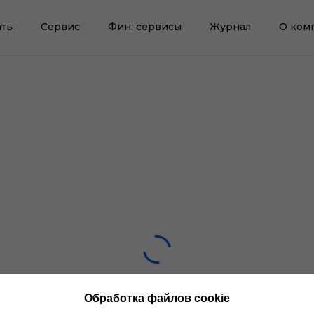
ть
Сервис
Фин. сервисы
Журнал
О ком
Обработка файлов cookie