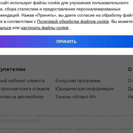
сайт использует файлы cookie для улучшения пользовательского
а, сбора статистики и предоставления персонализированных
мендаций. Нажав «Принять», вы даете согласие на обработку фай
ie в соответствии с
Политикой обработки файлов cookie
. Вы можете
заться
или
настроить файлы cookie
.
ПРИНЯТЬ
упателям
О
ный кабинет клиента
Бонусная программа
О 
тронная книга отзывов
Юридическая информация
Д
нтии на автомобили
Токены «Атлант-М»
Ка
М «АТЛАНТ-М», зарегистрировано Минским горисполкомом 10.09.1991
ный кабинет клиента
.
ектаций, технических характеристик, цветовых сочетаний, условий 