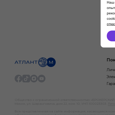
Наш 
опыт
реко
cook
отка
Пок
Лич
Элек
Гара
Общество с ограниченной ответственностью «БРОКЕРСКИЙ ДО
Минск, ул. Шаранговича, дом 22, ком. 10; УНП 100023303.
Лич
Вся представленная на сайте информация, касающаяся компл