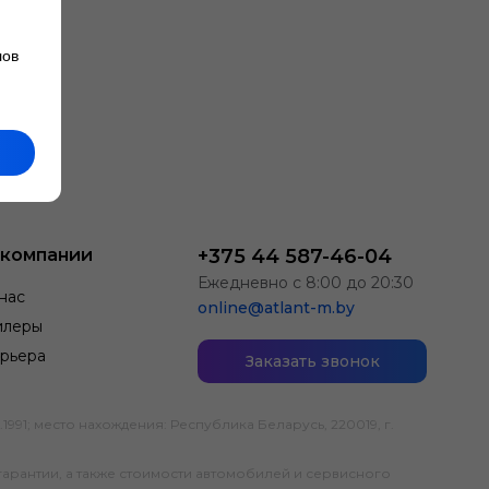
лов
 компании
+375 44 587-46-04
Ежедневно с 8:00 до 20:30
нас
online@atlant-m.by
илеры
рьера
Заказать звонок
; место нахождения: Республика Беларусь, 220019, г.
гарантии, а также стоимости автомобилей и сервисного