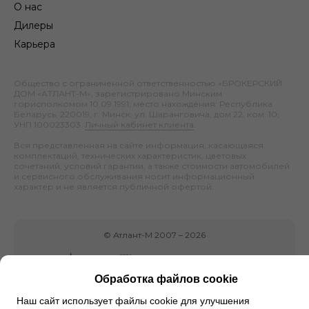
О нас
Дилеры
Карьера
Общество с ограниченной ответственностью «БРОКЕРСКИЙ
ДОМ «АТЛАНТ-М», зарегистрировано Минским
горисполкомом 10.09.1991; место нахождения: Республика
Беларусь, 220019, г. Минск, ул. Шаранговича, дом 22, ком. 10;
УНП 100023303.
Личный кабинет клиента
.
Вся представленная на сайте информация, касающаяся
комплектаций, технических характеристик, цветовых
сочетаний, условий гарантии, а также стоимости автомобилей
и сервисного обслуживания носит информационный
характер и не является публичной офертой.
©
Атлант-М
2007 –
2026
Обработка файлов cookie
Наш сайт использует файлы cookie для улучшения